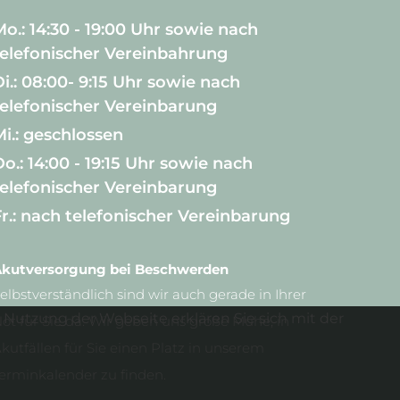
Mo.: 14:30 - 19:00 Uhr sowie nach
telefonischer Vereinbahrung
i.: 08:00- 9:15 Uhr sowie nach
telefonischer Vereinbarung
Mi.: geschlossen
o.: 14:00 - 19:15 Uhr sowie nach
telefonischer Vereinbarung
Fr.: nach telefonischer Vereinbarung
kutversorgung bei Beschwerden
elbstverständlich sind wir auch gerade in Ihrer
Nutzung der Webseite erklären Sie sich mit der
ot für Sie da. Wir geben uns große Mühe, in
kutfällen für Sie einen Platz in unserem
erminkalender zu finden.