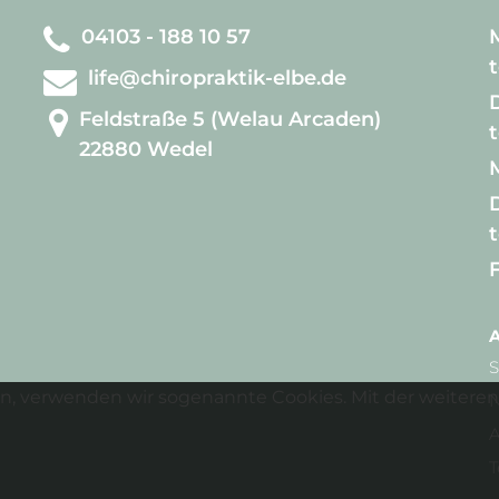
04103 - 188 10 57
life@chiropraktik-elbe.de
D
Feldstraße 5 (Welau Arcaden)
22880 Wedel
D
A
S
n, verwenden wir sogenannte Cookies. Mit der weiteren 
N
A
T