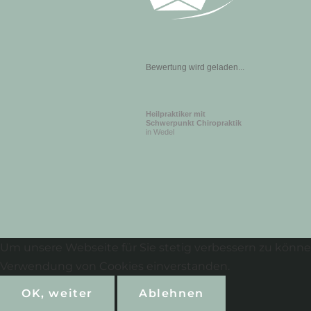
Bewertung wird geladen...
Heilpraktiker mit
Schwerpunkt Chiropraktik
in Wedel
Um unsere Webseite für Sie stetig verbessern zu könne
Verwendung von Cookies einverstanden.
OK, weiter
Ablehnen