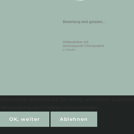
Bewertung wird geladen...
Heilpraktiker mit
Schwerpunkt Chiropraktik
in Wedel
Um unsere Webseite für Sie stetig verbessern zu könne
Verwendung von Cookies einverstanden.
OK, weiter
Ablehnen