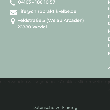
04103 - 188 10 57
life@chiropraktik-elbe.de
D
Feldstraße 5 (Welau Arcaden)
22880 Wedel
D
A
S
n, verwenden wir sogenannte Cookies. Mit der weiteren 
N
A
T
Datenschutzerklärung