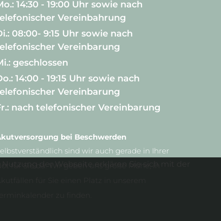
Mo.: 14:30 - 19:00 Uhr sowie nach
telefonischer Vereinbahrung
i.: 08:00- 9:15 Uhr sowie nach
telefonischer Vereinbarung
Mi.: geschlossen
o.: 14:00 - 19:15 Uhr sowie nach
telefonischer Vereinbarung
Fr.: nach telefonischer Vereinbarung
kutversorgung bei Beschwerden
elbstverständlich sind wir auch gerade in Ihrer
Nutzung der Webseite erklären Sie sich mit der
ot für Sie da. Wir geben uns große Mühe, in
kutfällen für Sie einen Platz in unserem
erminkalender zu finden.